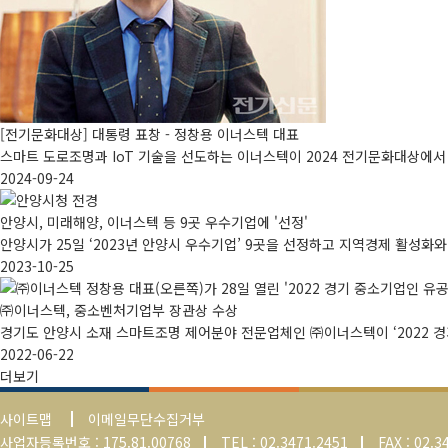
로
등
방
수
[전기문화대상] 대통령 표창 - 정창용 이너스텍 대표
스마트 도로조명과 IoT 기술을 선도하는 이너스텍이 2024 전기문화대상에서
접
2024-09-24
속
안양시, 미래해양, 이너스텍 등 9곳 우수기업에 '선정'
함
안양시가 25일 ‘2023년 안양시 우수기업’ 9곳을 선정하고 지역경제 활성화와
2023-10-25
㈜이너스텍, 중소벤처기업부 장관상 수상
경기도 안양시 소재 스마트조명 제어분야 전문업체인 ㈜이너스텍이 ‘2022 
2022-06-22
더보기
사이트맵
이메일무단수집거부
사업자등록번호 : 175.81.00768
TEL : 02.3471.2451
FAX : 02.3