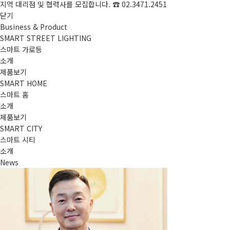
지역 대리점 및 협력사를 모집합니다.
☎ 02.3471.2451
특
스
닫기
회
점
도
Business & Product
허
마
사
멸
SMART STREET LIGHTING
디
트
스마트 가로등
연
기
소개
자
도
혁
보
제품보기
인
로
SMART HOME
오
안
스마트 홈
인
조
시
등
소개
증
명
제품보기
는
점
SMART CITY
인
길
멸
스마트 시티
증
소개
기
News
분
전
반
가