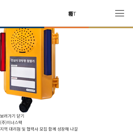
안심이[安心里]
; 안전한 우리 동네
안심이[安心里] 스마트 보안등 점멸기
회
제
특
IoT
언
파
[ANSIMI-LSB]
사
품
허
비
론
트
소
소
및
즈
보
너
파
개
개
인
니
도
트
너
인
가
언
보러가기
닫기
증
스
(주)이너스텍
사
로
론
지역 대리점 및 협력사 모집
함께 성장해 나갈
말
등
보