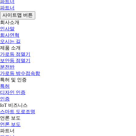
파트너
파트너
사이트맵 버튼
회사소개
인사말
회사연혁
오시는 길
제품 소개
가로등 점멸기
보안등 점멸기
분전반
가로등 방수접속함
특허 및 인증
특허
디자인 인증
인증
IoT 비즈니스
스마트 도로조명
언론 보도
언론 보도
파트너