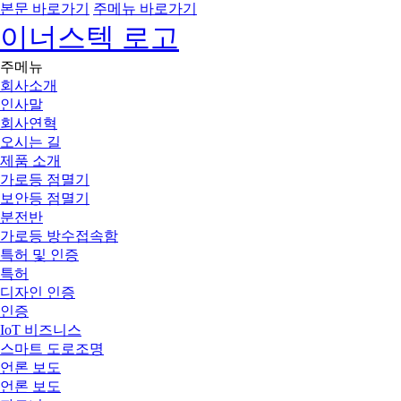
본문 바로가기
주메뉴 바로가기
이너스텍 로고
주메뉴
회사소개
인사말
회사연혁
오시는 길
제품 소개
가로등 점멸기
보안등 점멸기
분전반
가로등 방수접속함
특허 및 인증
특허
디자인 인증
인증
IoT 비즈니스
스마트 도로조명
언론 보도
언론 보도